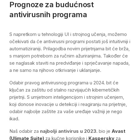
Prognoze za budućnost
antivirusnih programa
S napretkom u tehnologiji UI i strojnog učenja, možemo
očekivati da će antivirusni programi postati još intuitivniji i
automatiziraniji. Prilagodba novim prijetnjama bit će brža,
s manjom potrebom za ručnim ažuriranjima. Također će
se naglasak staviti na predviđanje i sprječavanje napada,
a ne samo na njihovo otkrivanje i uklanjanje.
Odabir pravog antivirusnog programa u 2024. bit će
ključan za zaštitu od stalno razvijajućih kibernetičkih
prijetnji. S umjetnom inteligencijom i strojnim učenjem,
koji donose inovacije u detekciji i reagiranju na prijetnje,
odabir najbolje zaštite za vaše uređaje važniji je nego
ikad.
Naš odabir za
najbolji antivirus u 2023.
bio je
Avast
(Ulimate Suite)
za kućne korisnike i
Kaspersky
za