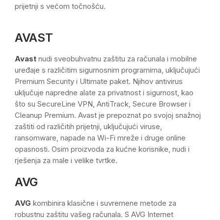
prijetnji s većom točnošću.
AVAST
Avast
nudi sveobuhvatnu zaštitu za računala i mobilne
uređaje s različitim sigurnosnim programima, uključujući
Premium Security i Ultimate paket. Njihov antivirus
uključuje napredne alate za privatnost i sigurnost, kao
što su SecureLine VPN, AntiTrack, Secure Browser i
Cleanup Premium. Avast je prepoznat po svojoj snažnoj
zaštiti od različitih prijetnji, uključujući viruse,
ransomware, napade na Wi-Fi mreže i druge online
opasnosti. Osim proizvoda za kućne korisnike, nudi i
rješenja za male i velike tvrtke.
AVG
AVG
kombinira klasične i suvremene metode za
robustnu zaštitu vašeg računala. S AVG Internet