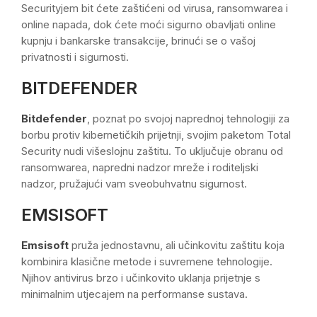
Securityjem bit ćete zaštićeni od virusa, ransomwarea i
online napada, dok ćete moći sigurno obavljati online
kupnju i bankarske transakcije, brinući se o vašoj
privatnosti i sigurnosti.
BITDEFENDER
Bitdefender
, poznat po svojoj naprednoj tehnologiji za
borbu protiv kibernetičkih prijetnji, svojim paketom Total
Security nudi višeslojnu zaštitu. To uključuje obranu od
ransomwarea, napredni nadzor mreže i roditeljski
nadzor, pružajući vam sveobuhvatnu sigurnost.
EMSISOFT
Emsisoft
pruža jednostavnu, ali učinkovitu zaštitu koja
kombinira klasične metode i suvremene tehnologije.
Njihov antivirus brzo i učinkovito uklanja prijetnje s
minimalnim utjecajem na performanse sustava.