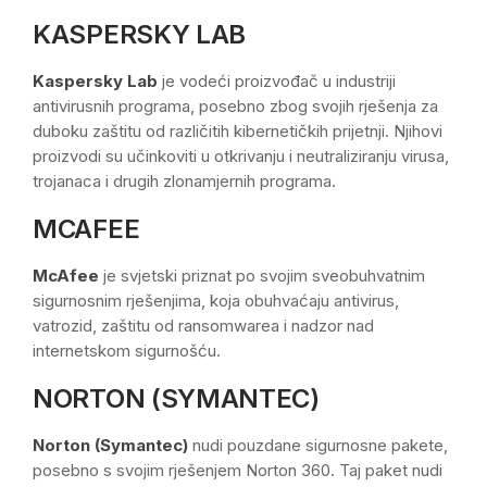
KASPERSKY LAB
Kaspersky Lab
je vodeći proizvođač u industriji
antivirusnih programa, posebno zbog svojih rješenja za
duboku zaštitu od različitih kibernetičkih prijetnji. Njihovi
proizvodi su učinkoviti u otkrivanju i neutraliziranju virusa,
trojanaca i drugih zlonamjernih programa.
MCAFEE
McAfee
je svjetski priznat po svojim sveobuhvatnim
sigurnosnim rješenjima, koja obuhvaćaju antivirus,
vatrozid, zaštitu od ransomwarea i nadzor nad
internetskom sigurnošću.
NORTON (SYMANTEC)
Norton (Symantec)
nudi pouzdane sigurnosne pakete,
posebno s svojim rješenjem Norton 360. Taj paket nudi