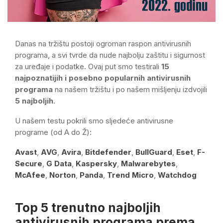
Danas na tržištu postoji ogroman raspon antivirusnih
programa, a svi tvrde da nude najbolju zaštitu i sigurnost
za uređaje i podatke. Ovaj put smo testirali
15
najpoznatijih i posebno popularnih antivirusnih
programa
na našem tržištu i po našem mišljenju izdvojili
5 najboljih
.
U našem testu pokrili smo sljedeće antivirusne
programe (od A do Ž):
Avast
,
AVG
,
Avira
,
Bitdefender
,
BullGuard
,
Eset
,
F-
Secure
,
G Data
,
Kaspersky
,
Malwarebytes
,
McAfee
,
Norton
,
Panda
,
Trend Micro
,
Watchdog
Top 5 trenutno najboljih
antivirusnih programa prema