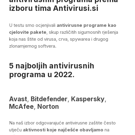
izboru tima Antivirusi.si
U testu smo ocjenjivali
antivirusne programe kao
cjelovite pakete
, skup različitih sigurnosnih rješenja
koja nas štite od virusa, crva, spywarea i drugog
zlonamjernog softvera.
5 najboljih antivirusnih
programa u 2022.
Avast
,
Bitdefender
,
Kaspersky
,
McAfee
,
Norton
Na naš izbor odgovarajuće antivirusne zaštite često
utječu
aktivnosti koje najčešće obavljamo
na