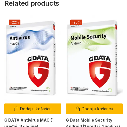
Related products
-22%
-20%
Dodaj u košaricu
Dodaj u košaricu
G DATA Antivirus MAC (1
G Data Mobile Security
uređaj, 3 godine)
Android (1 uređaj, 1 godina)