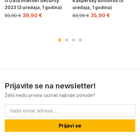
G Data Internet Security
Kaspersky Antivirus (5
2023 (3 uređaja, 1 godina)
uređaja, 1 godina)
39,90
€
35,90
€
59,90
€
89,99
€
Prijavite se na newsletter!
Želiš među prvima saznati najbolje ponude?
Prijavi se