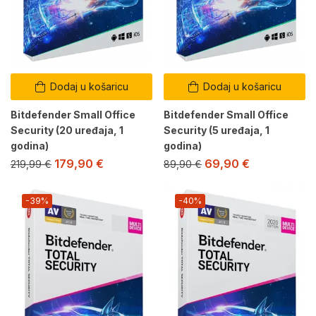
Dodaj u košaricu
Dodaj u košaricu
Bitdefender Small Office
Bitdefender Small Office
Security (20 uređaja, 1
Security (5 uređaja, 1
godina)
godina)
179,90
€
69,90
€
219,99
€
89,90
€
-39%
-40%