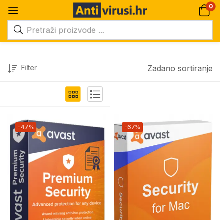
0
Filter
Zadano sortiranje
-47%
-67%