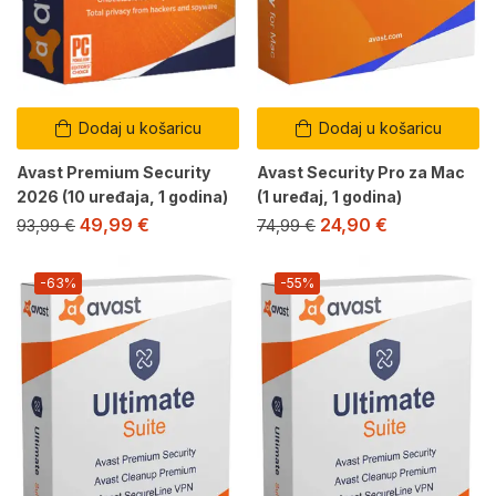
Dodaj u košaricu
Dodaj u košaricu
Avast Premium Security
Avast Security Pro za Mac
2026 (10 uređaja, 1 godina)
(1 uređaj, 1 godina)
49,99
€
24,90
€
93,99
€
74,99
€
-63%
-55%