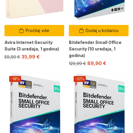
Pročitaj više
Dodaj u košaricu
Avira Internet Security
Bitdefender Small Office
Suite (3 uređaja, 1 godina)
Security (10 uređaja, 1
godina)
35,99
€
59,90
€
89,90
€
129,99
€
-18%
-22%