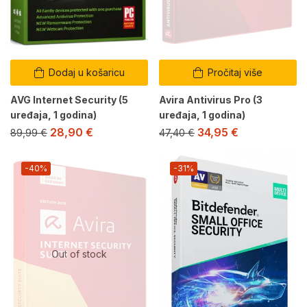
Dodaj u košaricu
Pročitaj više
AVG Internet Security (5
Avira Antivirus Pro (3
uređaja, 1 godina)
uređaja, 1 godina)
28,90
€
34,95
€
89,99
€
47,40
€
-40%
-31%
Out of stock