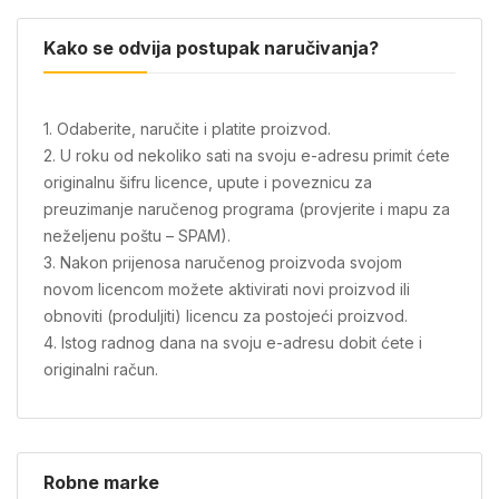
Kako se odvija postupak naručivanja?
1. Odaberite, naručite i platite proizvod.
2. U roku od nekoliko sati na svoju e-adresu primit ćete
originalnu šifru licence, upute i poveznicu za
preuzimanje naručenog programa (provjerite i mapu za
neželjenu poštu – SPAM).
3. Nakon prijenosa naručenog proizvoda svojom
novom licencom možete aktivirati novi proizvod ili
obnoviti (produljiti) licencu za postojeći proizvod.
4. Istog radnog dana na svoju e-adresu dobit ćete i
originalni račun.
Robne marke