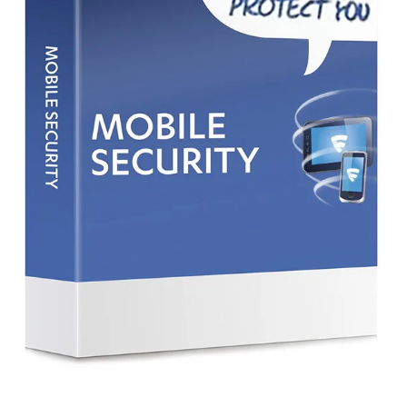
Avast Ultimate
Kaspersky Plus
Suite (1 uređaj,
(1 uređaj, 1
1 godina)
godina)
22,90
€
24,90
€
99,99
€
57,99
€