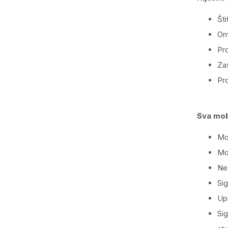
Šti
Omo
Pro
Zaš
Pro
Sva mob
Mob
Mob
Ne
Sig
Upr
Sig