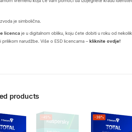
varnom vremenu koja će vam pomoći da izbjegnete krađu identitet
izvoda je simbolična.
e licenca
je u digitalnom obliku, koju ćete dobiti u roku od nekoli
li prilikom narudžbe. Više o ESD licencama –
kliknite ovdje!
ed products
-45%
-38%