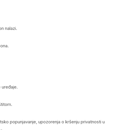
on nalazi.
fona.
e uređaje.
štitom.
atsko popunjavanje, upozorenja o kršenju privatnosti u