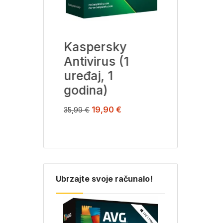
Kaspersky
Kaspersky
Antivirus (1
Internet
uređaj, 1
Security (1
godina)
uređaj, 1
godina)
19,90
€
35,99
€
26,90
€
53,99
€
Ubrzajte svoje računalo!