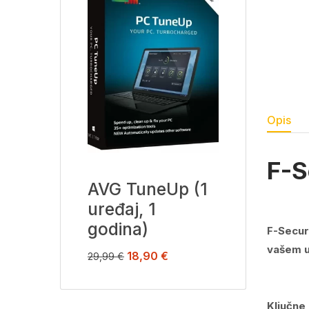
Opis
F-S
AVG TuneUp (1
uređaj, 1
godina)
F-Secur
vašem u
18,90
€
29,99
€
Ključne