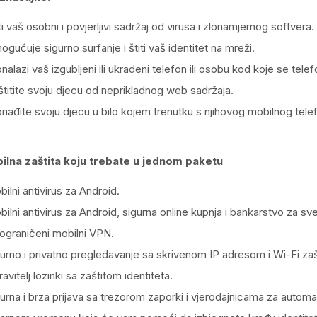
ti vaš osobni i povjerljivi sadržaj od virusa i zlonamjernog softvera.
gućuje sigurno surfanje i štiti vaš identitet na mreži.
nalazi vaš izgubljeni ili ukradeni telefon ili osobu kod koje se telef
titite svoju djecu od neprikladnog web sadržaja.
nađite svoju djecu u bilo kojem trenutku s njihovog mobilnog tele
ilna zaštita koju trebate u jednom paketu
ilni antivirus za Android.
ilni antivirus za Android, sigurna online kupnja i bankarstvo za sv
ograničeni mobilni VPN.
urno i privatno pregledavanje sa skrivenom IP adresom i Wi-Fi za
avitelj lozinki sa zaštitom identiteta.
urna i brza prijava sa trezorom zaporki i vjerodajnicama za autom