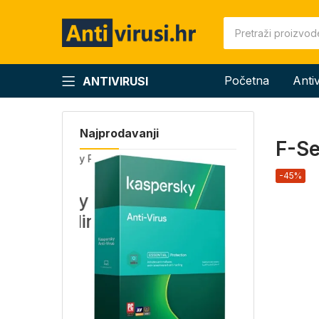
Početna
Anti
ANTIVIRUSI
Najprodavanji
F-Se
-45%
ly Pack
ina)