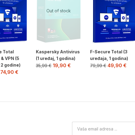
Out of stock
e Total
Kaspersky Antivirus
F-Secure Total (3
 & VPN (5
(1 uređaj, 1 godina)
uređaja, 1 godina)
 2 godine)
19,90
€
49,90
€
35,99
€
79,99
€
74,90
€