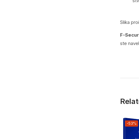
st
Slika pro
F-Secur
ste nave
Relat
-53%