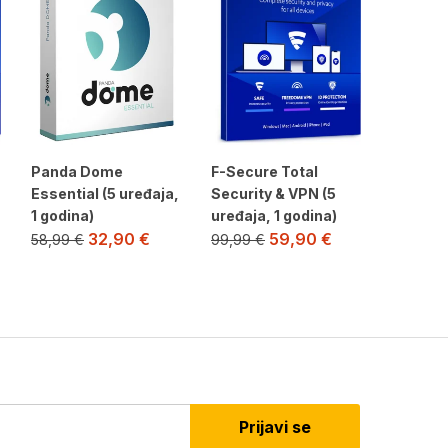
Panda Dome
F-Secure Total
F-Secur
Essential (5 uređaja,
Security & VPN (5
Security
1 godina)
uređaja, 1 godina)
godina)
32,90
€
59,90
€
58,99
€
99,99
€
39,99
€
Prijavi se