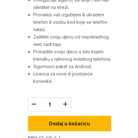
identitet na mreži.
Pronalazi vaš izgubljeni ili ukradeni
telefon ili osobu kod koje se telefon
Kaspersky
Norton 360
nalazi.
Standard (3
Deluxe (3
Zaštitite svoju djecu od neprikladnog
web sadržaja.
uređaja, 1
uređaja, 1
Pronađite svoju djecu u bilo kojem
godina)
godina)
trenutku s njihovog mobilnog telefona.
Sigurnosni paket za Android.
24,90
€
29,90
€
56,99
€
99,99
€
7
Licenca za nove ili postojeće
korisnike.
Dodaj u košaricu