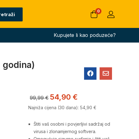
0
retraži
Kupujete li kao poduzeće?
1 godina)
54,90
€
99,99
€
Najniža cijena (30 dana):
54,90
€
Štiti vaš osobni i povjerljivi sadržaj od
virusa i zlonamjernog softvera.
Omogućuje sigurno surfanje i štiti vaš