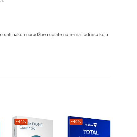
a.
ko sati nakon narudžbe i uplate na e-mail adresu koju
-44%
-40%
-35%