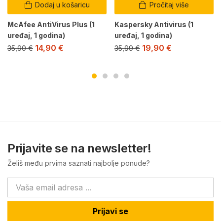
Dodaj u košaricu
Pročitaj više
McAfee AntiVirus Plus (1
Kaspersky Antivirus (1
uređaj, 1 godina)
uređaj, 1 godina)
14,90
€
19,90
€
35,90
€
35,99
€
Prijavite se na newsletter!
Želiš među prvima saznati najbolje ponude?
Prijavi se