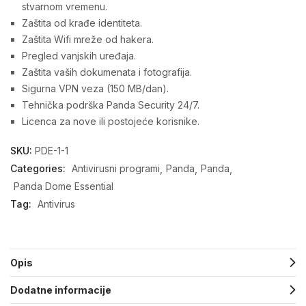
stvarnom vremenu.
Zaštita od krađe identiteta.
Zaštita Wifi mreže od hakera.
Pregled vanjskih uređaja.
Zaštita vaših dokumenata i fotografija.
Sigurna VPN veza (150 MB/dan).
Tehnička podrška Panda Security 24/7.
Licenca za nove ili postojeće korisnike.
SKU:
PDE-1-1
Categories:
Antivirusni programi
Panda
Panda
Panda Dome Essential
Tag:
Antivirus
Opis
Dodatne informacije