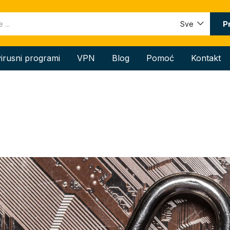
P
Sve
virusni programi
VPN
Blog
Pomoć
Kontakt