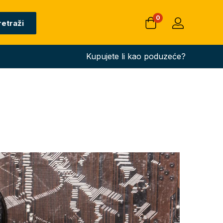
0
retraži
Kupujete li kao poduzeće?