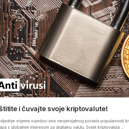
štitite i čuvajte svoje kriptovalute!
sljednje vrijeme svjedoci smo nevjerojatnog porasta popularnosti kri
apa s globalnim interesom za digitalnu valutu. Svijet kriptovaluta ...