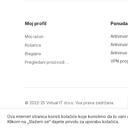
Moj profil
Ponuda
Antivirus
Moj račun
Antivirus
Košarica
Antivirus
Blagajna
VPN pro
Pregledani proizvodi …
© 2022-25 Virtual IT d.o.o. Vsa prava zadržana.
Zaštitni znakovi su vlasništvo njihovih vlasnika.
Ova internet stranica koristi kolačiće koje koristimo da bi va
Klikom na „Slažem se“ dajete privolu za uporabu kolačića.