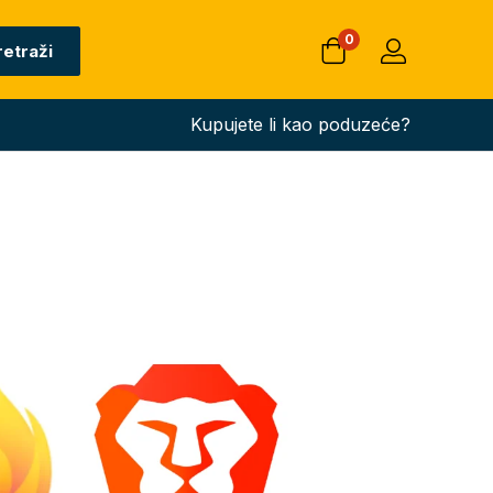
0
retraži
Kupujete li kao poduzeće?