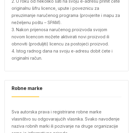
2. U roku od nekoliko sati na svoju e-adresu primit ćete
originalnu šifru licence, upute i poveznicu za
preuzimanje naručenog programa (provjerite i mapu za
neželjenu poštu – SPAM).
3. Nakon prijenosa naručenog proizvoda svojom
novom licencom možete aktivirati novi proizvod ili
obnoviti (produljiti) licencu za postojeći proizvod.
4. Istog radnog dana na svoju e-adresu dobit ćete i
originalni račun.
Robne marke
Sva autorska prava i registrirane robne marke
vlasništvo su odgovarajućih vlasnika. Svako navođenje
naziva robnih marki ili pozivanje na druge organizacije