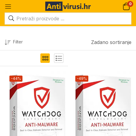
0
Filter
Zadano sortiranje
-44%
-49%