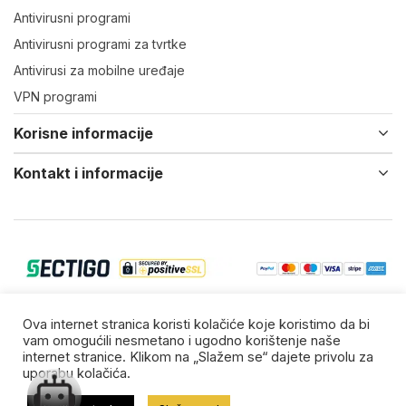
Antivirusni programi
Antivirusni programi za tvrtke
Antivirusi za mobilne uređaje
VPN programi
Korisne informacije
Kontakt i informacije
© 2022-25 Virtual IT d.o.o. Vsa prava zadržana.
Ova internet stranica koristi kolačiće koje koristimo da bi
vam omogućili nesmetano i ugodno korištenje naše
Zaštitni znakovi su vlasništvo njihovih vlasnika.
internet stranice. Klikom na „Slažem se“ dajete privolu za
uporabu kolačića.