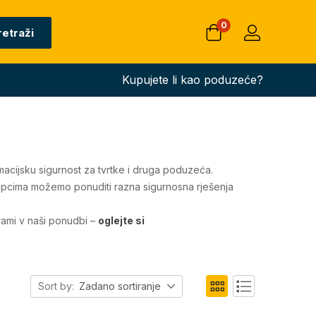
0
retraži
Kupujete li kao poduzeće?
rmacijsku sigurnost za tvrtke i druga poduzeća.
kupcima možemo ponuditi razna sigurnosna rješenja
grami v naši ponudbi –
oglejte si
Sort by:
Zadano sortiranje