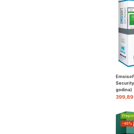
Emsisoft
Security
godina)
399,8
Prepo
-46%