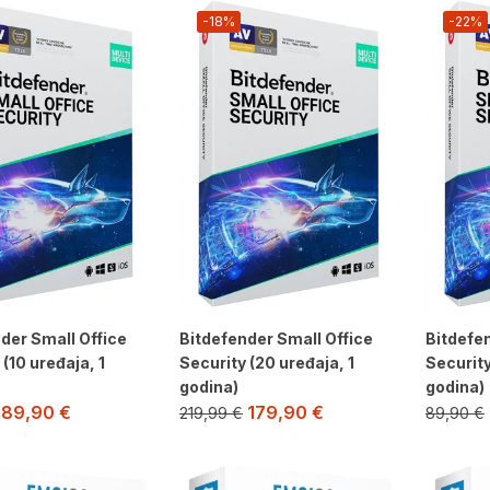
-18%
-22%
der Small Office
Bitdefender Small Office
Bitdefen
 (10 uređaja, 1
Security (20 uređaja, 1
Security
godina)
godina)
89,90
€
179,90
€
219,99
€
89,90
€