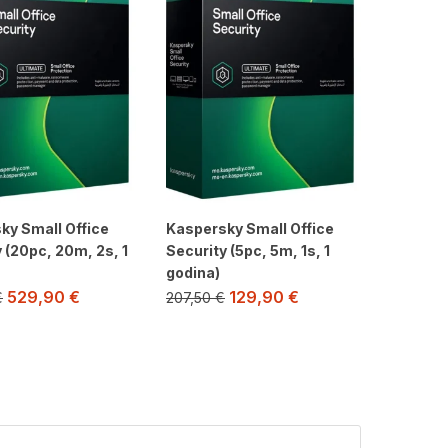
ky Small Office
Kaspersky Small Office
 (20pc, 20m, 2s, 1
Security (5pc, 5m, 1s, 1
godina)
529,90
€
129,90
€
€
207,50
€