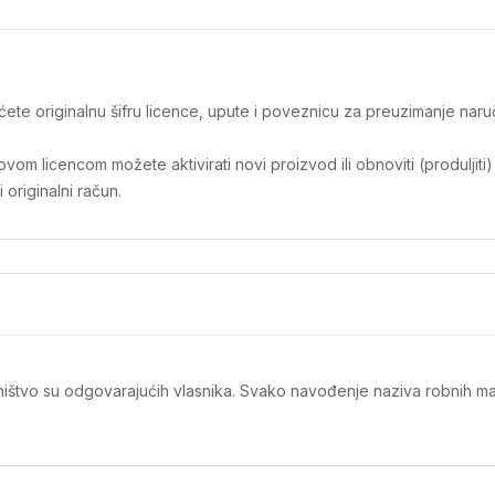
t ćete originalnu šifru licence, upute i poveznicu za preuzimanje na
m licencom možete aktivirati novi proizvod ili obnoviti (produljiti)
originalni račun.
ništvo su odgovarajućih vlasnika. Svako navođenje naziva robnih mar