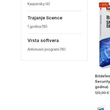
Kaspersky
(4)
-31%
Trajanje licence
1 godina
(16)
Vrsta softvera
Antivirusni programi
(16)
Bitdefen
Security
godina)
129,99
€