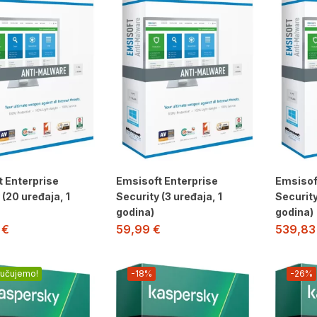
 Enterprise
Emsisoft Enterprise
Emsisof
 (20 uređaja, 1
Security (3 uređaja, 1
Security
godina)
godina)
9
€
59,99
€
539,8
ručujemo!
-18%
-26%