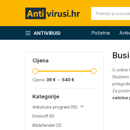
Početna
Anti
ANTIVIRUSI
Bus
Cijena
U online 
Službeni
Cijena:
39 €
—
540 €
prilagođe
Za poslov
Kategorije
celotno 
Antivirusni programi
(16)
Emsisoft
(9)
Bitdefender
(3)