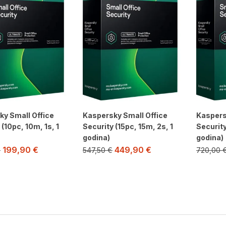
ky Small Office
Kaspersky Small Office
Kaspers
 (10pc, 10m, 1s, 1
Security (15pc, 15m, 2s, 1
Security
godina)
godina)
199,90
€
449,90
€
€
547,50
€
720,00