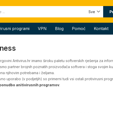
P
Sve
virusni programi
VPN
Blog
Pomoć
Kontakt
iness
trgovini Antivirus.hr imamo široku paletu softverskih rješenja za info
 smo partner brojnih poznatih proizvođača softvera i stoga svojim 
na njihovim potrebama i željama.
no uporabo (v podjetjih) so primerni tudi vsi ostali protivirusni pro
ponudbo anitivirusnih programov
.