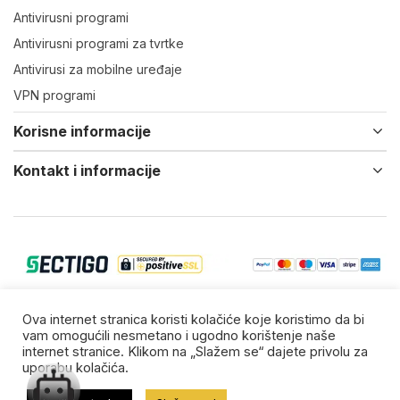
Antivirusni programi
Antivirusni programi za tvrtke
Antivirusi za mobilne uređaje
VPN programi
Korisne informacije
Kontakt i informacije
© 2022-25 Virtual IT d.o.o. Vsa prava zadržana.
Ova internet stranica koristi kolačiće koje koristimo da bi
vam omogućili nesmetano i ugodno korištenje naše
Zaštitni znakovi su vlasništvo njihovih vlasnika.
internet stranice. Klikom na „Slažem se“ dajete privolu za
uporabu kolačića.