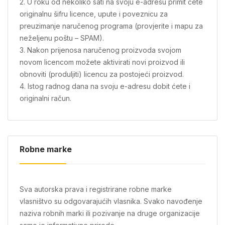
2. U roku od nekoliko sati na svoju e-adresu primit ćete
originalnu šifru licence, upute i poveznicu za
preuzimanje naručenog programa (provjerite i mapu za
neželjenu poštu – SPAM).
3. Nakon prijenosa naručenog proizvoda svojom
novom licencom možete aktivirati novi proizvod ili
obnoviti (produljiti) licencu za postojeći proizvod.
4. Istog radnog dana na svoju e-adresu dobit ćete i
originalni račun.
Robne marke
Sva autorska prava i registrirane robne marke
vlasništvo su odgovarajućih vlasnika. Svako navođenje
naziva robnih marki ili pozivanje na druge organizacije