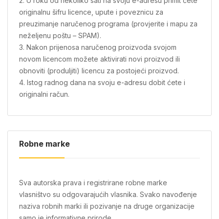
2. U roku od nekoliko sati na svoju e-adresu primit ćete
originalnu šifru licence, upute i poveznicu za
preuzimanje naručenog programa (provjerite i mapu za
neželjenu poštu – SPAM).
3. Nakon prijenosa naručenog proizvoda svojom
novom licencom možete aktivirati novi proizvod ili
obnoviti (produljiti) licencu za postojeći proizvod.
4. Istog radnog dana na svoju e-adresu dobit ćete i
originalni račun.
Robne marke
Sva autorska prava i registrirane robne marke
vlasništvo su odgovarajućih vlasnika. Svako navođenje
naziva robnih marki ili pozivanje na druge organizacije
samo je informativne prirode.