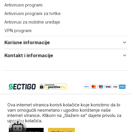
Antivirusni programi
Antivirusni programi za tvrtke
Antivirusi za mobilne uređaje
VPN programi
Korisne informacije
Kontakt i informacije
© 2022-25 Virtual IT d.o.o. Vsa prava zadržana.
Ova internet stranica koristi kolačiće koje koristimo da bi
vam omogućili nesmetano i ugodno korištenje naše
Zaštitni znakovi su vlasništvo njihovih vlasnika.
internet stranice. Klikom na „Slažem se“ dajete privolu za
uporabu kolačića.