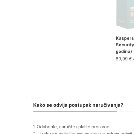
Kaspers
Security
godina)
89,99
€
Kako se odvija postupak naručivanja?
1. Odaberite, naručite i platite proizvod.
2. U roku od nekoliko sati na svoju e-adresu primi