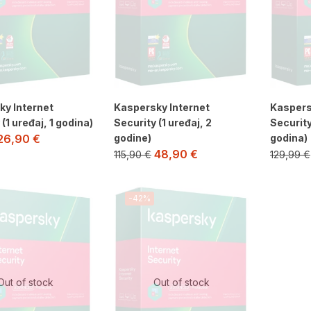
ky Internet
Kaspersky Internet
Kaspers
(1 uređaj, 1 godina)
Security (1 uređaj, 2
Security
godine)
godina)
26,90
€
48,90
€
115,90
€
129,99
€
-42%
Out of stock
Out of stock