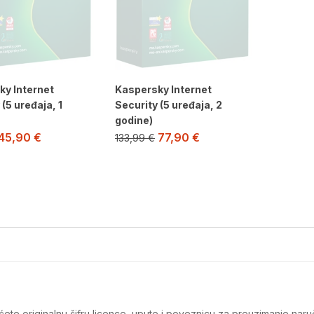
ky Internet
Kaspersky Internet
 (5 uređaja, 1
Security (5 uređaja, 2
godine)
45,90
€
77,90
€
133,99
€
t ćete originalnu šifru licence, upute i poveznicu za preuzimanje na