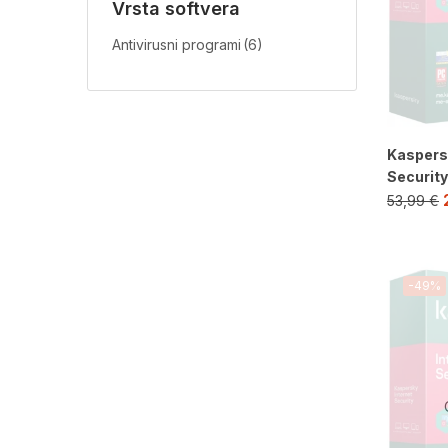
Vrsta softvera
Antivirusni programi
(6)
Kaspers
Security 
53,99
€
-49%