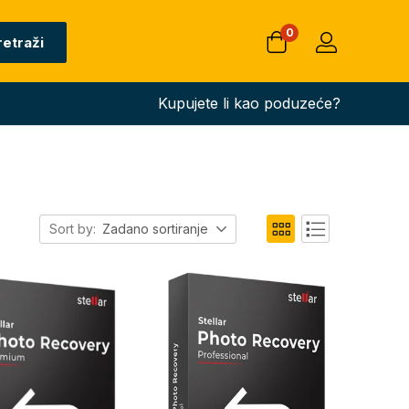
0
retraži
Kupujete li kao poduzeće?
Sort by:
Zadano sortiranje