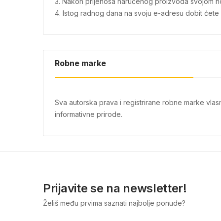
3. Nakon prijenosa naručenog proizvoda svojom novo
4. Istog radnog dana na svoju e-adresu dobit ćete i 
Robne marke
Sva autorska prava i registrirane robne marke vlas
informativne prirode.
Prijavite se na newsletter!
Želiš među prvima saznati najbolje ponude?