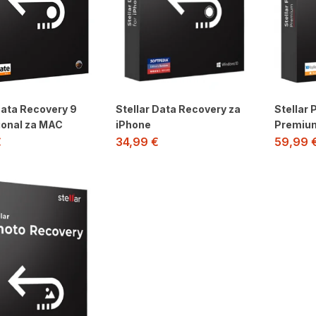
Data Recovery 9
Stellar Data Recovery za
Stellar
ional za MAC
iPhone
Premiu
€
34,99
€
59,99