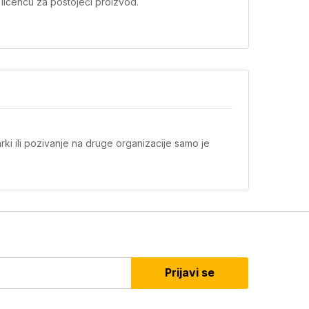
 licencu za postojeći proizvod.
ki ili pozivanje na druge organizacije samo je
Prijavi se