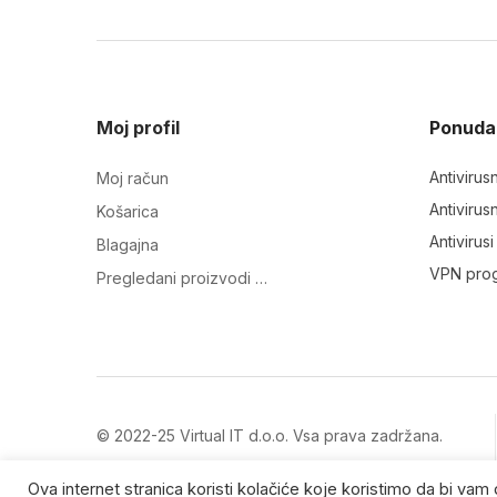
Moj profil
Ponuda
Antivirus
Moj račun
Antivirus
Košarica
Antivirus
Blagajna
VPN pro
Pregledani proizvodi …
© 2022-25 Virtual IT d.o.o. Vsa prava zadržana.
Zaštitni znakovi su vlasništvo njihovih vlasnika.
Ova internet stranica koristi kolačiće koje koristimo da bi va