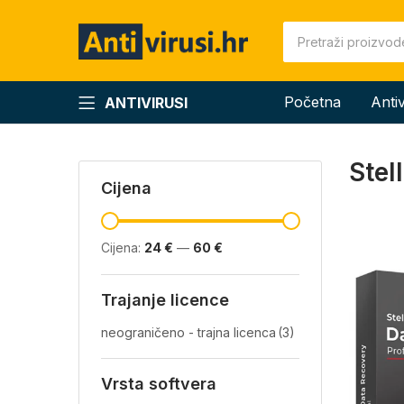
Početna
Anti
ANTIVIRUSI
Stel
Cijena
Cijena:
24 €
—
60 €
Trajanje licence
neograničeno - trajna licenca
(3)
Vrsta softvera