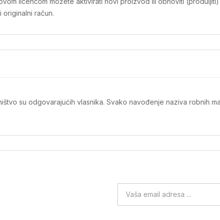
m licencom možete aktivirati novi proizvod ili obnoviti (produljiti)
originalni račun.
ništvo su odgovarajućih vlasnika. Svako navođenje naziva robnih mar