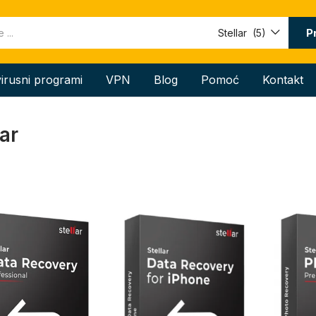
P
Stellar (5)
virusni programi
VPN
Blog
Pomoć
Kontakt
lar