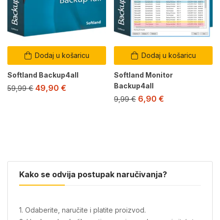
Dodaj u košaricu
Dodaj u košaricu
Softland Backup4all
Softland Monitor
Backup4all
49,90
€
59,99
€
6,90
€
9,99
€
Kako se odvija postupak naručivanja?
1. Odaberite, naručite i platite proizvod.