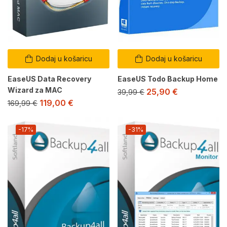
Dodaj u košaricu
Dodaj u košaricu
EaseUS Data Recovery
EaseUS Todo Backup Home
Wizard za MAC
25,90
€
39,99
€
119,00
€
169,99
€
-17%
-31%