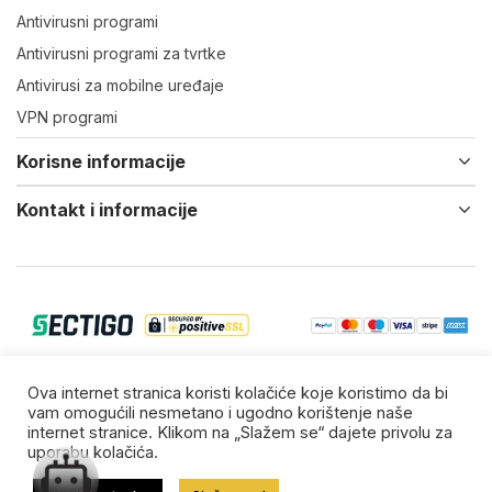
Antivirusni programi
Antivirusni programi za tvrtke
Antivirusi za mobilne uređaje
VPN programi
Korisne informacije
Kontakt i informacije
© 2022-25 Virtual IT d.o.o. Vsa prava zadržana.
Ova internet stranica koristi kolačiće koje koristimo da bi
vam omogućili nesmetano i ugodno korištenje naše
Zaštitni znakovi su vlasništvo njihovih vlasnika.
internet stranice. Klikom na „Slažem se“ dajete privolu za
uporabu kolačića.