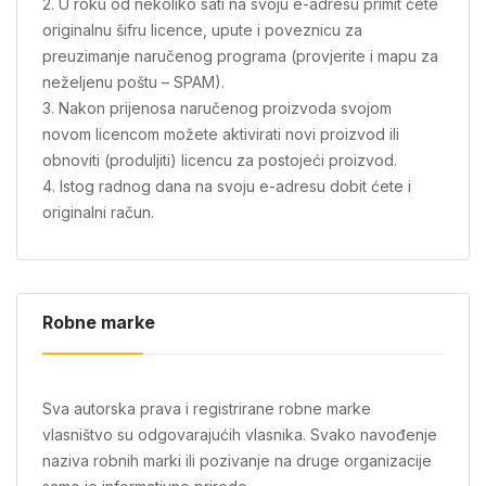
2. U roku od nekoliko sati na svoju e-adresu primit ćete
originalnu šifru licence, upute i poveznicu za
preuzimanje naručenog programa (provjerite i mapu za
neželjenu poštu – SPAM).
3. Nakon prijenosa naručenog proizvoda svojom
novom licencom možete aktivirati novi proizvod ili
obnoviti (produljiti) licencu za postojeći proizvod.
4. Istog radnog dana na svoju e-adresu dobit ćete i
originalni račun.
Robne marke
Sva autorska prava i registrirane robne marke
vlasništvo su odgovarajućih vlasnika. Svako navođenje
naziva robnih marki ili pozivanje na druge organizacije