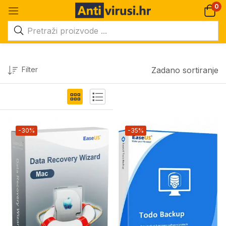
0
Filter
Zadano sortiranje
-30%
-35%